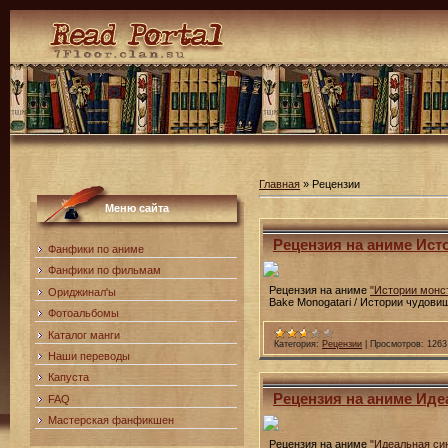
Главная
»
Рецензии
Меню сайта
Рецензия на аниме Ист
Фанфики по аниме
Фанфики по фильмам
Рецензия на аниме
"Истории монс
Ориджинал'ы
Bake Monogatari / Истории чудови
Фотоальбомы
Каталог манги
Категория:
Рецензии
|
Просмотров:
1263
Наши переводы
Капуста
Рецензия на аниме Идеа
FAQ
Мастерская фанфикшен
Рецензия на аниме
"Идеальная си