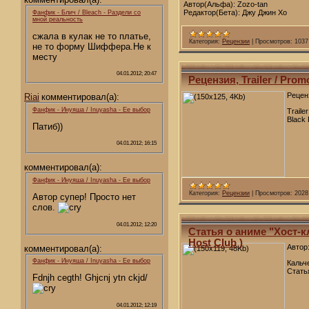
Автор(Альфа): Zozo-tan
Редактор(Бета): Джу Джин Хо
Фанфик - Блич / Bleach - Раздели со
мной реальность
сжала в кулак не то платье,
Категория:
Рецензии
|
Просмотров:
1037
не то форму Шиффера.Не к
месту
04.01.2012; 20:47
Рецензия, Trailer / Pro
Рецен
Riai
комментировал(а):
Фанфик - Инуяша / Inuyasha - Ее выбор
Traile
Black
Патиб))
04.01.2012; 16:15
комментировал(а):
Фанфик - Инуяша / Inuyasha - Ее выбор
Категория:
Рецензии
|
Просмотров:
2028
Автор супер! Просто нет
слов.
04.01.2012; 12:20
Статья о аниме "Хост-к
Host Club )
Автор
комментировал(а):
Фанфик - Инуяша / Inuyasha - Ее выбор
Кальч
Стать
Fdnjh cegth! Ghjcnj ytn ckjd/
04.01.2012; 12:19