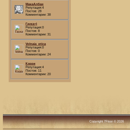
МакаАлбан
Репутация:4
Постов: 28
Комментарии: 38
Гаука=)
Репутация:0
Постов: 8
Комментарии: 31
Volnaja_ptica
Репутация:0
Постов: 0
Комментарии: 24
Кэрри
Репутация:4
Постов: 11
Комментарии: 20
Copyright 7Floor © 2026