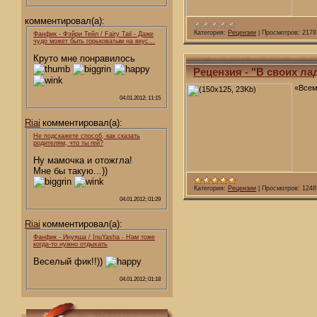
комментировал(а):
Категория:
Рецензии
|
Просмотров:
2178
Фанфик - Фэйри Тейл / Fairy Tail - Даже
чудо может быть горьковатым на вкус…
Круто мне понравилось
Рецензия - "В своих ла
«Всем
04.01.2012; 11:15
Riai
комментировал(а):
Не подскажете способ, как сказать
родителям, что ты гей?
Ну мамочка и отожгла!
Мне бы такую...))
Категория:
Рецензии
|
Просмотров:
1248
04.01.2012; 01:29
Riai
комментировал(а):
Фанфик - Инуяша / InuYasha - Нам тоже
когда-то нужно отдыхать
Веселый фик!!))
04.01.2012; 01:18