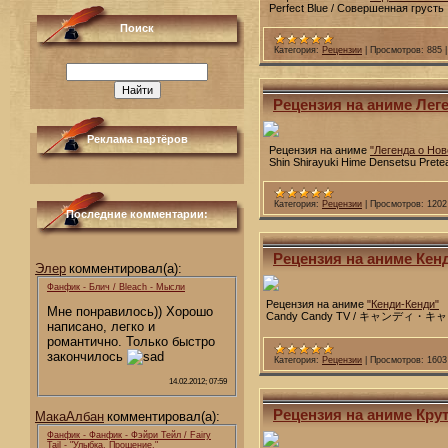
Perfect Blue / Совершенная грусть
Поиск
Категория:
Рецензии
|
Просмотров:
885
Рецензия на аниме Леге
Реклама партёров
Рецензия на аниме
"Легенда о Но
Shin Shirayuki Hime Densetsu Pretea
Категория:
Рецензии
|
Просмотров:
1202
Последние комментарии:
Рецензия на аниме Кен
Элер
комментировал(а):
Фанфик - Блич / Bleach - Мысли
Рецензия на аниме
"Кенди-Кенди"
Мне понравилось)) Хорошо
Candy Candy TV / キャンディ・
написано, легко и
романтично. Только быстро
закончилось
Категория:
Рецензии
|
Просмотров:
1603
14.02.2012; 07:59
Рецензия на аниме Крут
МакаАлбан
комментировал(а):
Фанфик - Фанфик - Фэйри Тейл / Fairy
Tail - "Улыбка. Прощение."