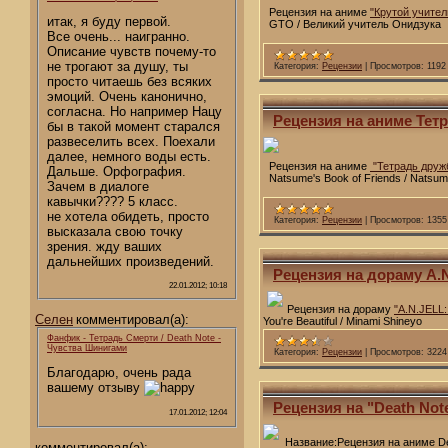
Рецензия на аниме
"Крутой учител
итак, я буду первой.
GTO / Великий учитель Онидзука
Все очень... наигранно.
Описание чувств почему-то
не трогают за душу, ты
Категория:
Рецензии
|
Просмотров:
1192
просто читаешь без всяких
эмоций. Очень канонично,
согласна. Но например Нацу
Рецензия на аниме Тет
бы в такой момент старался
развеселить всех. Поехали
далее, немного воды есть.
Рецензия на аниме
"Тетрадь друж
Дальше. Орфография.
Natsume's Book of Friends / Natsum
Зачем в диалоге
кавычки???? 5 класс.
не хотела обидеть, просто
Категория:
Рецензии
|
Просмотров:
1355
высказала свою точку
зрения. жду ваших
дальнейших произведений.
Рецензия на дораму A.N.
22.01.2012; 10:18
Рецензия на дораму
"A.N.JELL:
Селен
комментировал(а):
You're Beautiful / Minami Shineyo
Фанфик - Тетрадь Смерти / Death Note -
Чувства Шинигами
Категория:
Рецензии
|
Просмотров:
3224
Благодарю, очень рада
вашему отзыву
Рецензия на "Death Not
17.01.2012; 12:04
Название:Рецензия на аниме De
комментировал(а):