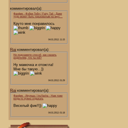
комментировал(а):
Фанфик - Фэйри Тейл / Fairy Tail - Даже
чудо может быть горьковатым на вкус…
Круто мне понравилось
04.01.2012; 11:15
Riai
комментировал(а):
Не подскажете способ, как сказать
родителям, что ты гей?
Ну мамочка и отожгла!
Мне бы такую...))
04.01.2012; 01:29
Riai
комментировал(а):
Фанфик - Инуяша / InuYasha - Нам тоже
когда-то нужно отдыхать
Веселый фик!!))
04.01.2012; 01:18