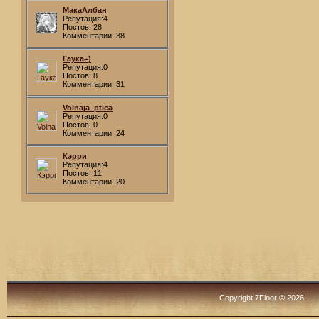
МакаАлбан
Репутация:4
Постов: 28
Комментарии: 38
Гаука=)
Репутация:0
Постов: 8
Комментарии: 31
Volnaja_ptica
Репутация:0
Постов: 0
Комментарии: 24
Кэрри
Репутация:4
Постов: 11
Комментарии: 20
Copyright 7Floor © 2026