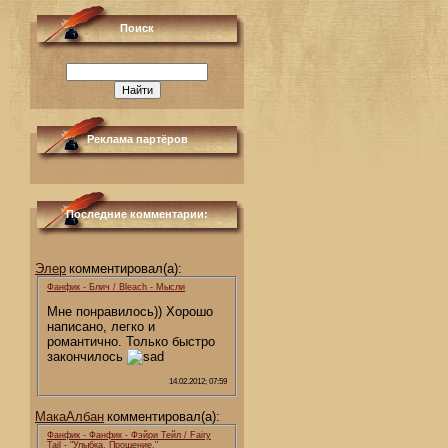
Поиск
Реклама партёров
Последние комментарии:
Элер
комментировал(а):
Фанфик - Блич / Bleach - Мысли
Мне понравилось)) Хорошо
написано, легко и
романтично. Только быстро
закончилось
14.02.2012; 07:59
МакаАлбан
комментировал(а):
Фанфик - Фанфик - Фэйри Тейл / Fairy
Tail - "Улыбка. Прощение."