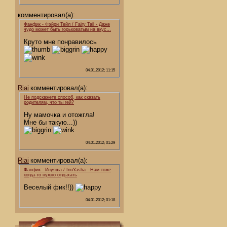
комментировал(а):
Фанфик - Фэйри Тейл / Fairy Tail - Даже
чудо может быть горьковатым на вкус…
Круто мне понравилось
04.01.2012; 11:15
Riai
комментировал(а):
Не подскажете способ, как сказать
родителям, что ты гей?
Ну мамочка и отожгла!
Мне бы такую...))
04.01.2012; 01:29
Riai
комментировал(а):
Фанфик - Инуяша / InuYasha - Нам тоже
когда-то нужно отдыхать
Веселый фик!!))
04.01.2012; 01:18