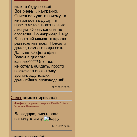
итак, я буду первой.
Все очень... наигранно.
Описание чувств почему-то
не трогают за душу, ты
просто читаешь без всяких
эмоций. Очень канонично,
согласна. Но например Нацу
бы в такой момент старался
развеселить всех. Поехали
далее, немного воды есть.
Дальше. Орфография.
Зачем в диалоге
кавычки???? 5 класс.
не хотела обидеть, просто
высказала свою точку
зрения. жду ваших
дальнейших произведений.
22.01.2012; 10:18
Селен
комментировал(а):
Фанфик - Тетрадь Смерти / Death Note -
Чувства Шинигами
Благодарю, очень рада
вашему отзыву
17.01.2012; 12:04
комментировал(а):