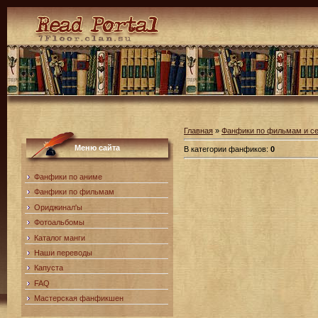
Главная
»
Фанфики по фильмам и с
Меню сайта
В категории фанфиков
:
0
Фанфики по аниме
Фанфики по фильмам
Ориджинал'ы
Фотоальбомы
Каталог манги
Наши переводы
Капуста
FAQ
Мастерская фанфикшен