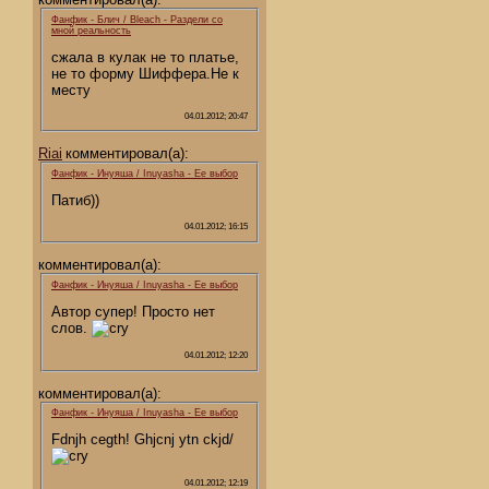
Фанфик - Блич / Bleach - Раздели со
мной реальность
сжала в кулак не то платье,
не то форму Шиффера.Не к
месту
04.01.2012; 20:47
Riai
комментировал(а):
Фанфик - Инуяша / Inuyasha - Ее выбор
Патиб))
04.01.2012; 16:15
комментировал(а):
Фанфик - Инуяша / Inuyasha - Ее выбор
Автор супер! Просто нет
слов.
04.01.2012; 12:20
комментировал(а):
Фанфик - Инуяша / Inuyasha - Ее выбор
Fdnjh cegth! Ghjcnj ytn ckjd/
04.01.2012; 12:19