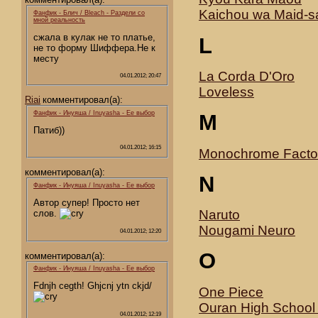
Kaichou wa Maid-s
Фанфик - Блич / Bleach - Раздели со
мной реальность
сжала в кулак не то платье,
L
не то форму Шиффера.Не к
месту
La Corda D'Oro
04.01.2012; 20:47
Loveless
Riai
комментировал(а):
Фанфик - Инуяша / Inuyasha - Ее выбор
M
Патиб))
04.01.2012; 16:15
Monochrome Facto
комментировал(а):
N
Фанфик - Инуяша / Inuyasha - Ее выбор
Автор супер! Просто нет
Naruto
слов.
Nougami Neuro
04.01.2012; 12:20
O
комментировал(а):
Фанфик - Инуяша / Inuyasha - Ее выбор
Fdnjh cegth! Ghjcnj ytn ckjd/
One Piece
Ouran High School
04.01.2012; 12:19