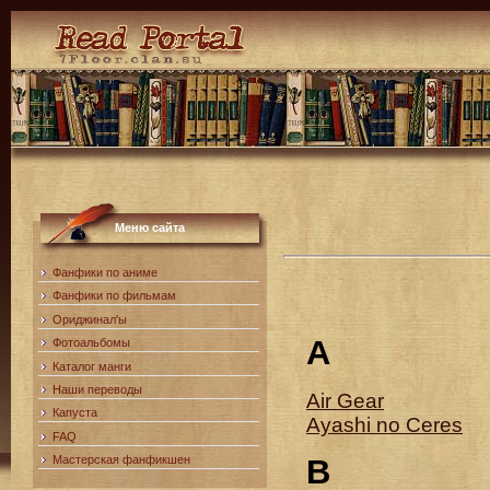
Меню сайта
Фанфики по аниме
Фанфики по фильмам
Ориджинал'ы
A
Фотоальбомы
Каталог манги
Наши переводы
Air Gear
Капуста
Ayashi no Ceres
FAQ
B
Мастерская фанфикшен