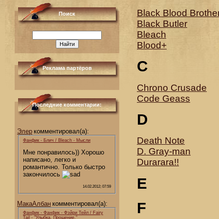
Black Blood Brothe
Поиск
Black Butler
Bleach
Blood+
C
Реклама партёров
Chrono Crusade
Code Geass
Последние комментарии:
D
Элер
комментировал(а):
Death Note
Фанфик - Блич / Bleach - Мысли
D. Gray-man
Мне понравилось)) Хорошо
написано, легко и
Durarara!!
романтично. Только быстро
закончилось
E
14.02.2012; 07:59
F
МакаАлбан
комментировал(а):
Фанфик - Фанфик - Фэйри Тейл / Fairy
Tail - "Улыбка. Прощение."