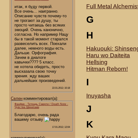
Full Metal Alchemis
итак, я буду первой.
Все очень... наигранно.
Описание чувств почему-то
G
не трогают за душу, ты
просто читаешь без всяких
эмоций. Очень канонично,
H
согласна. Но например Нацу
бы в такой момент старался
развеселить всех. Поехали
Hakuouki: Shinsen
далее, немного воды есть.
Дальше. Орфография.
Haru wo Daiteita
Зачем в диалоге
Hellsing
кавычки???? 5 класс.
не хотела обидеть, просто
Hitman Reborn!
высказала свою точку
зрения. жду ваших
I
дальнейших произведений.
22.01.2012; 10:18
Inuyasha
Селен
комментировал(а):
Фанфик - Тетрадь Смерти / Death Note -
J
Чувства Шинигами
Благодарю, очень рада
вашему отзыву
K
17.01.2012; 12:04
Kyou Kara Maou
комментировал(а):