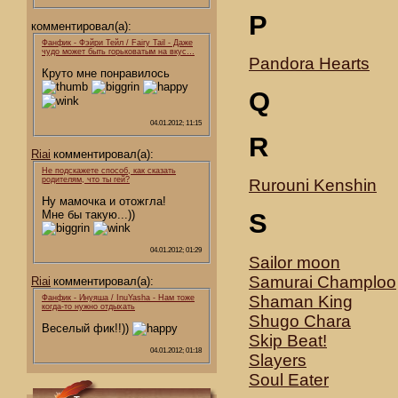
P
комментировал(а):
Фанфик - Фэйри Тейл / Fairy Tail - Даже
чудо может быть горьковатым на вкус…
Pandora Hearts
Круто мне понравилось
Q
04.01.2012; 11:15
R
Riai
комментировал(а):
Не подскажете способ, как сказать
родителям, что ты гей?
Rurouni Kenshin
Ну мамочка и отожгла!
Мне бы такую...))
S
04.01.2012; 01:29
Sailor moon
Samurai Champloo
Riai
комментировал(а):
Shaman King
Фанфик - Инуяша / InuYasha - Нам тоже
когда-то нужно отдыхать
Shugo Chara
Веселый фик!!))
Skip Beat!
04.01.2012; 01:18
Slayers
Soul Eater