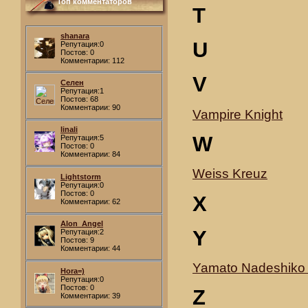
Топ комментаторов
T
shanara
U
Репутация:0
Постов: 0
Комментарии: 112
V
Селен
Репутация:1
Постов: 68
Комментарии: 90
Vampire Knight
linali
W
Репутация:5
Постов: 0
Комментарии: 84
Weiss Kreuz
Lightstorm
Репутация:0
Постов: 0
X
Комментарии: 62
Alon_Angel
Y
Репутация:2
Постов: 9
Комментарии: 44
Yamato Nadeshiko 
Hora=)
Репутация:0
Постов: 0
Z
Комментарии: 39