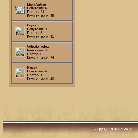
МакаАлбан
Репутация:4
Постов: 28
Комментарии: 38
Гаука=)
Репутация:0
Постов: 8
Комментарии: 31
Volnaja_ptica
Репутация:0
Постов: 0
Комментарии: 24
Кэрри
Репутация:4
Постов: 11
Комментарии: 20
Copyright 7Floor © 2026